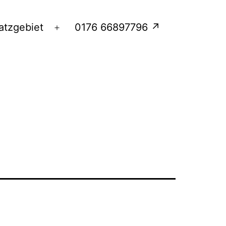
atzgebiet
0176 66897796 ↗
Menü
öffnen