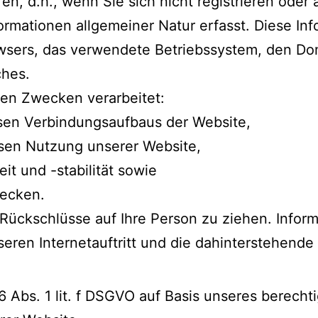
n, d.h., wenn Sie sich nicht registrieren oder
rmationen allgemeiner Natur erfasst. Diese Inf
wsers, das verwendete Betriebssystem, den Do
ches.
en Zwecken verarbeitet:
osen Verbindungsaufbaus der Website,
osen Nutzung unserer Website,
t und -stabilität sowie
wecken.
Rückschlüsse auf Ihre Person zu ziehen. Infor
seren Internetauftritt und die dahinterstehende
6 Abs. 1 lit. f DSGVO auf Basis unseres berech